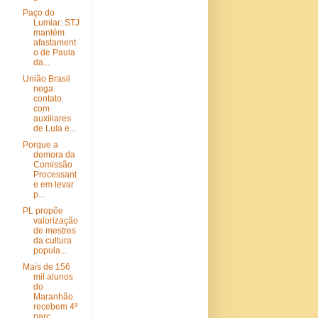
Paço do
Lumiar: STJ
mantém
afastament
o de Paula
da...
União Brasil
nega
contato
com
auxiliares
de Lula e...
Porque a
demora da
Comissão
Processant
e em levar
p...
PL propõe
valorização
de mestres
da cultura
popula...
Mais de 156
mil alunos
do
Maranhão
recebem 4ª
parc...