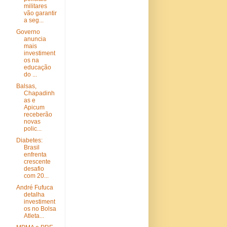
militares
vão garantir
a seg...
Governo
anuncia
mais
investiment
os na
educação
do ...
Balsas,
Chapadinh
as e
Apicum
receberão
novas
polic...
Diabetes:
Brasil
enfrenta
crescente
desafio
com 20...
André Fufuca
detalha
investiment
os no Bolsa
Atleta...