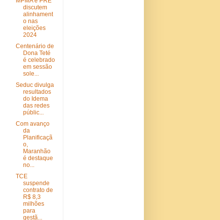
MPMA e PRE
discutem
alinhament
o nas
eleições
2024
Centenário de
Dona Teté
é celebrado
em sessão
sole...
Seduc divulga
resultados
do Idema
das redes
públic...
Com avanço
da
Planificaçã
o,
Maranhão
é destaque
no...
TCE
suspende
contrato de
R$ 8,3
milhões
para
gestã...