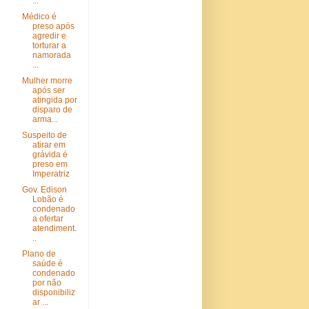
...
Médico é
preso após
agredir e
torturar a
namorada
...
Mulher morre
após ser
atingida por
disparo de
arma...
Suspeito de
atirar em
grávida é
preso em
Imperatriz
Gov. Edison
Lobão é
condenado
a ofertar
atendiment.
..
Plano de
saúde é
condenado
por não
disponibiliz
ar ...