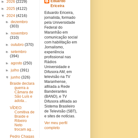
Eduardo
►
2026
(2229)
Ericeira
►
2025
(4122)
Eduardo Ericeira,
▼
2024
(4216)
jornalista, formado
►
dezembro
pela Universidade
(303)
Federal do
Maranhão em
►
novembro
comunicação social
(310)
com habilitação em
►
outubro
(370)
Jornalismo,
►
setembro
experiência
(394)
profissional nas
Rádios
►
agosto
(250)
Universidade e
►
julho
(391)
Difusora AM, em
televisão na TV
▼
junho
(326)
Maranhense,
Braide declara
afiliada a Rede
guerra a
Bandeirantes
Câmara de
São Luís e
(BAND), e TV
adota...
Difusora afiliada ao
Sistema Brasileiro
VÍDEO:
de Televisão (SBT),
Comitiva de
e sites de notícias.
Braide e
Ribeiro
Ver meu perfil
Neto
completo
trocam ag...
Pedro Chagas