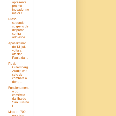
apresenta
projeto
inovador no
maior c...
Preso
segundo
suspeito de
disparar
contra
adolesce...
Após liminar
do TJ, juiz
volta a
afastar
Paula da ...
PL de
Gutemberg
Araújo cria
selo de
combate à
deng...
Funcionament
o do
comércio
da Ilha de
São Luís no
f...
Mais de 700
policiais