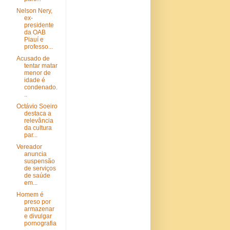
Nelson Nery,
ex-
presidente
da OAB
Piauí e
professo...
Acusado de
tentar matar
menor de
idade é
condenado.
..
Octávio Soeiro
destaca a
relevância
da cultura
par...
Vereador
anuncia
suspensão
de serviços
de saúde
em...
Homem é
preso por
armazenar
e divulgar
pornografia