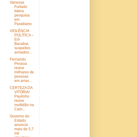
Vanessa
Furtado
lidera
pesquisa
em
Paraibano
VIOLÊNCIA
POLÍTICA –
Em
Bacabal,
suspeitos
armados...
Fernando
Pessoa
reúne
milhares de
pessoas
em arras...
CERTEZA DA
VITÓRIA!
Paulinho
reúne
multidão na
Cam...
Governo do
Estado
anuncia
mais de 5,7
mil