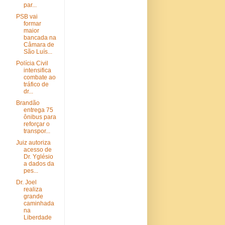
par...
PSB vai
formar
maior
bancada na
Câmara de
São Luís...
Polícia Civil
intensifica
combate ao
tráfico de
dr...
Brandão
entrega 75
ônibus para
reforçar o
transpor...
Juiz autoriza
acesso de
Dr. Yglésio
a dados da
pes...
Dr. Joel
realiza
grande
caminhada
na
Liberdade