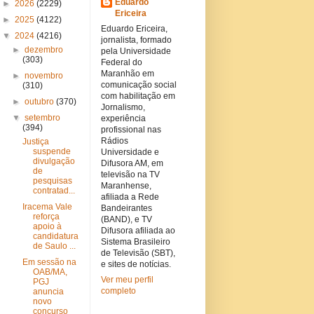
Eduardo
►
2026
(2229)
Ericeira
►
2025
(4122)
Eduardo Ericeira,
▼
2024
(4216)
jornalista, formado
►
dezembro
pela Universidade
(303)
Federal do
Maranhão em
►
novembro
comunicação social
(310)
com habilitação em
►
outubro
(370)
Jornalismo,
▼
setembro
experiência
(394)
profissional nas
Rádios
Justiça
suspende
Universidade e
divulgação
Difusora AM, em
de
televisão na TV
pesquisas
Maranhense,
contratad...
afiliada a Rede
Iracema Vale
Bandeirantes
reforça
(BAND), e TV
apoio à
Difusora afiliada ao
candidatura
Sistema Brasileiro
de Saulo ...
de Televisão (SBT),
Em sessão na
e sites de notícias.
OAB/MA,
Ver meu perfil
PGJ
completo
anuncia
novo
concurso