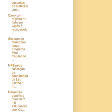
suspeitos
de matarem
serv...
Carro com
registro de
furto em
Goiás é
recuperado
...
Governo do
Maranhão
lança
programa
Meu
Celular de
...
MPE pede
cassação
de
candidatura
de Léo
Cunha e
in...
Maranhão
beneficia
mais de 2
mil
estudantes
com Ca...