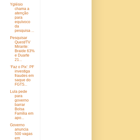
Yglésio
chama a
atenção
para
equívoco
da
pesquisa ...
Pesquisar
Quest/TV
Mirante:
Braide 63%
e Duarte
21...
‘Faz o Pix’: PF
investiga
fraudes em
saque do
FGTS...
Lula pede
para
governo
barrar
Bolsa
Família em
apo...
Governo
anuncia
500 vagas
em