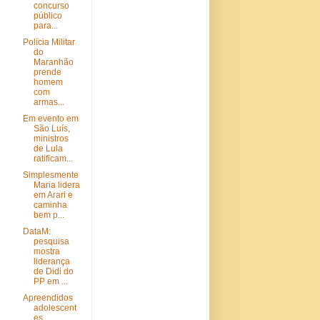
concurso
público
para...
Polícia Militar
do
Maranhão
prende
homem
com
armas...
Em evento em
São Luís,
ministros
de Lula
ratificam...
Simplesmente
Maria lidera
em Arari e
caminha
bem p...
DataM:
pesquisa
mostra
liderança
de Didi do
PP em ...
Apreendidos
adolescent
es