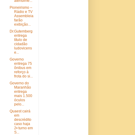
atendime...
Pioneirismo –
Rádio e TV
Assembleia
farão
exibição...
Dr.Gutemberg
entrega
título de
cidadão
ludovicens
e...
Governo
entrega 75
ônibus em
reforço à
frota do si...
Governo do
Maranhão
entrega
mais 1.500
óculos
pelo...
Quaest cairá
em
descrédito
caso haja
2• turno em
S...