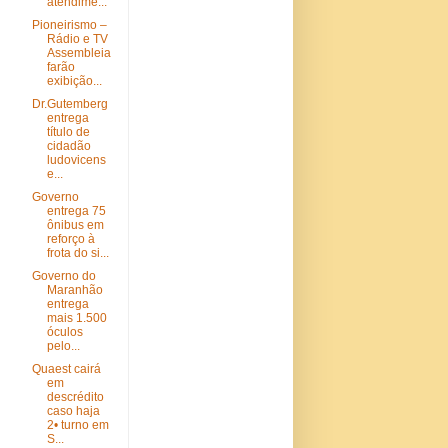
atendime...
Pioneirismo –
Rádio e TV
Assembleia
farão
exibição...
Dr.Gutemberg
entrega
título de
cidadão
ludovicens
e...
Governo
entrega 75
ônibus em
reforço à
frota do si...
Governo do
Maranhão
entrega
mais 1.500
óculos
pelo...
Quaest cairá
em
descrédito
caso haja
2• turno em
S...