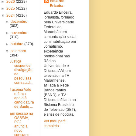
Eduardo
►
2026
(2229)
Ericeira
►
2025
(4122)
Eduardo Ericeira,
▼
2024
(4216)
jornalista, formado
►
dezembro
pela Universidade
(303)
Federal do
Maranhão em
►
novembro
comunicação social
(310)
com habilitação em
►
outubro
(370)
Jornalismo,
▼
setembro
experiência
(394)
profissional nas
Rádios
Justiça
suspende
Universidade e
divulgação
Difusora AM, em
de
televisão na TV
pesquisas
Maranhense,
contratad...
afiliada a Rede
Iracema Vale
Bandeirantes
reforça
(BAND), e TV
apoio à
Difusora afiliada ao
candidatura
Sistema Brasileiro
de Saulo ...
de Televisão (SBT),
Em sessão na
e sites de notícias.
OAB/MA,
Ver meu perfil
PGJ
completo
anuncia
novo
concurso