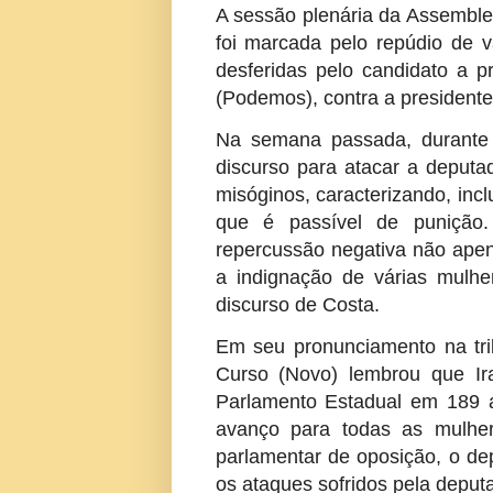
A sessão plenária da Assemblei
foi marcada pelo repúdio de v
desferidas pelo candidato a p
(Podemos), contra a president
Na semana passada, durante a
discurso para atacar a deputa
misóginos, caracterizando, incl
que é passível de punição
repercussão negativa não ape
a indignação de várias mulh
discurso de Costa.
Em seu pronunciamento na tri
Curso (Novo) lembrou que Ira
Parlamento Estadual em 189 
avanço para todas as mulhe
parlamentar de oposição, o dep
os ataques sofridos pela deput