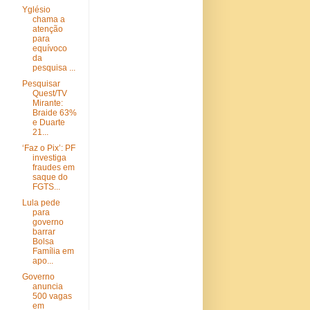
Yglésio
chama a
atenção
para
equívoco
da
pesquisa ...
Pesquisar
Quest/TV
Mirante:
Braide 63%
e Duarte
21...
‘Faz o Pix’: PF
investiga
fraudes em
saque do
FGTS...
Lula pede
para
governo
barrar
Bolsa
Família em
apo...
Governo
anuncia
500 vagas
em