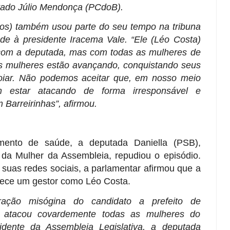
tado Júlio Mendonça (PCdoB).
os) também usou parte do seu tempo na tribuna
ade à presidente Iracema Vale. “Ele (Léo Costa)
 com a deputada, mas com todas as mulheres de
s mulheres estão avançando, conquistando seus
oiar. Não podemos aceitar que, em nosso meio
m estar atacando de forma irresponsável e
m Barreirinhas”, afirmou.
mento de saúde, a deputada Daniella (PSB),
 da Mulher da Assembleia, repudiou o episódio.
suas redes sociais, a parlamentar afirmou que a
rece um gestor como Léo Costa.
ração misógina do candidato a prefeito de
e atacou covardemente todas as mulheres do
dente da Assembleia Legislativa, a deputada