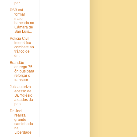
par...
PSB vai
formar
maior
bancada na
Câmara de
São Luís...
Polícia Civil
intensifica
combate ao
tráfico de
dr...
Brandão
entrega 75
ônibus para
reforçar o
transpor...
Juiz autoriza
acesso de
Dr. Yglésio
a dados da
pes...
Dr. Joel
realiza
grande
caminhada
na
Liberdade