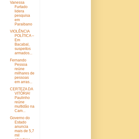
Vanessa
Furtado
lidera
pesquisa
em
Paraibano
VIOLÊNCIA
POLÍTICA –
Em
Bacabal,
suspeitos
armados...
Fernando
Pessoa
reúne
milhares de
pessoas
em arras...
CERTEZA DA
VITÓRIA!
Paulinho
reúne
multidão na
Cam...
Governo do
Estado
anuncia
mais de 5,7
mil