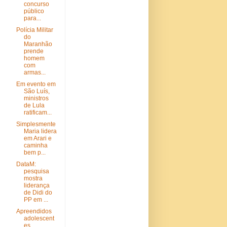
concurso
público
para...
Polícia Militar
do
Maranhão
prende
homem
com
armas...
Em evento em
São Luís,
ministros
de Lula
ratificam...
Simplesmente
Maria lidera
em Arari e
caminha
bem p...
DataM:
pesquisa
mostra
liderança
de Didi do
PP em ...
Apreendidos
adolescent
es