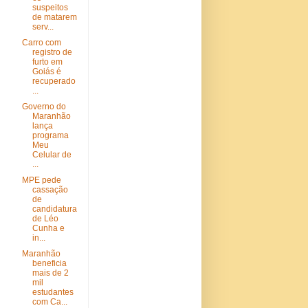
suspeitos
de matarem
serv...
Carro com
registro de
furto em
Goiás é
recuperado
...
Governo do
Maranhão
lança
programa
Meu
Celular de
...
MPE pede
cassação
de
candidatura
de Léo
Cunha e
in...
Maranhão
beneficia
mais de 2
mil
estudantes
com Ca...