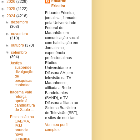
Eduardo
►
2026
(2229)
Ericeira
►
2025
(4122)
Eduardo Ericeira,
▼
2024
(4216)
jornalista, formado
►
dezembro
pela Universidade
(303)
Federal do
Maranhão em
►
novembro
comunicação social
(310)
com habilitação em
►
outubro
(370)
Jornalismo,
▼
setembro
experiência
(394)
profissional nas
Rádios
Justiça
suspende
Universidade e
divulgação
Difusora AM, em
de
televisão na TV
pesquisas
Maranhense,
contratad...
afiliada a Rede
Iracema Vale
Bandeirantes
reforça
(BAND), e TV
apoio à
Difusora afiliada ao
candidatura
Sistema Brasileiro
de Saulo ...
de Televisão (SBT),
Em sessão na
e sites de notícias.
OAB/MA,
Ver meu perfil
PGJ
completo
anuncia
novo
concurso