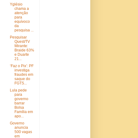
Yglésio
chama a
atenção
para
equívoco
da
pesquisa ...
Pesquisar
Quest/TV
Mirante:
Braide 63%
e Duarte
21...
‘Faz o Pix’: PF
investiga
fraudes em
saque do
FGTS...
Lula pede
para
governo
barrar
Bolsa
Família em
apo...
Governo
anuncia
500 vagas
em