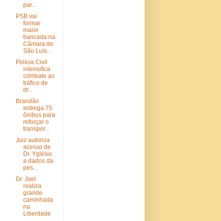
par...
PSB vai
formar
maior
bancada na
Câmara de
São Luís...
Polícia Civil
intensifica
combate ao
tráfico de
dr...
Brandão
entrega 75
ônibus para
reforçar o
transpor...
Juiz autoriza
acesso de
Dr. Yglésio
a dados da
pes...
Dr. Joel
realiza
grande
caminhada
na
Liberdade