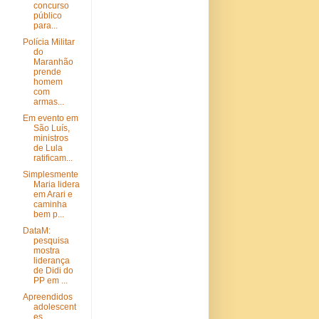
concurso
público
para...
Polícia Militar
do
Maranhão
prende
homem
com
armas...
Em evento em
São Luís,
ministros
de Lula
ratificam...
Simplesmente
Maria lidera
em Arari e
caminha
bem p...
DataM:
pesquisa
mostra
liderança
de Didi do
PP em ...
Apreendidos
adolescent
es