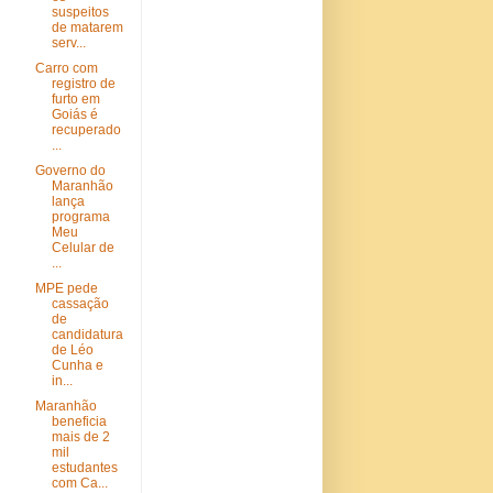
suspeitos
de matarem
serv...
Carro com
registro de
furto em
Goiás é
recuperado
...
Governo do
Maranhão
lança
programa
Meu
Celular de
...
MPE pede
cassação
de
candidatura
de Léo
Cunha e
in...
Maranhão
beneficia
mais de 2
mil
estudantes
com Ca...