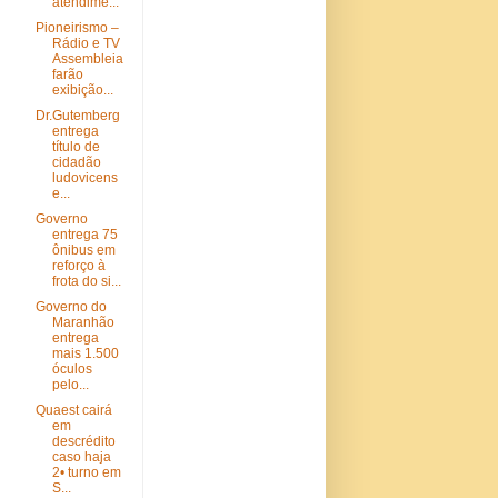
atendime...
Pioneirismo –
Rádio e TV
Assembleia
farão
exibição...
Dr.Gutemberg
entrega
título de
cidadão
ludovicens
e...
Governo
entrega 75
ônibus em
reforço à
frota do si...
Governo do
Maranhão
entrega
mais 1.500
óculos
pelo...
Quaest cairá
em
descrédito
caso haja
2• turno em
S...