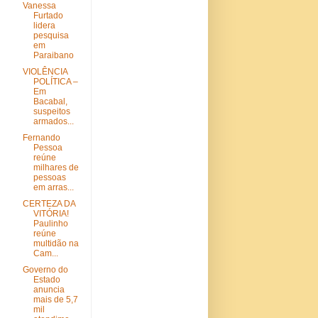
Vanessa
Furtado
lidera
pesquisa
em
Paraibano
VIOLÊNCIA
POLÍTICA –
Em
Bacabal,
suspeitos
armados...
Fernando
Pessoa
reúne
milhares de
pessoas
em arras...
CERTEZA DA
VITÓRIA!
Paulinho
reúne
multidão na
Cam...
Governo do
Estado
anuncia
mais de 5,7
mil