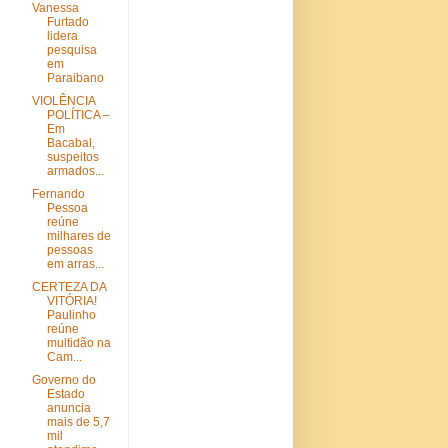
Vanessa
Furtado
lidera
pesquisa
em
Paraibano
VIOLÊNCIA
POLÍTICA –
Em
Bacabal,
suspeitos
armados...
Fernando
Pessoa
reúne
milhares de
pessoas
em arras...
CERTEZA DA
VITÓRIA!
Paulinho
reúne
multidão na
Cam...
Governo do
Estado
anuncia
mais de 5,7
mil