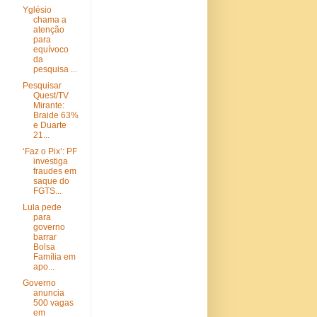
Yglésio
chama a
atenção
para
equívoco
da
pesquisa ...
Pesquisar
Quest/TV
Mirante:
Braide 63%
e Duarte
21...
‘Faz o Pix’: PF
investiga
fraudes em
saque do
FGTS...
Lula pede
para
governo
barrar
Bolsa
Família em
apo...
Governo
anuncia
500 vagas
em