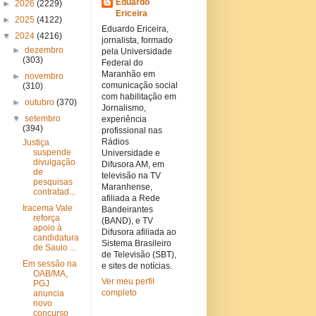
Eduardo
►
2026
(2229)
Ericeira
►
2025
(4122)
Eduardo Ericeira,
▼
2024
(4216)
jornalista, formado
►
dezembro
pela Universidade
(303)
Federal do
Maranhão em
►
novembro
comunicação social
(310)
com habilitação em
►
outubro
(370)
Jornalismo,
▼
setembro
experiência
(394)
profissional nas
Rádios
Justiça
suspende
Universidade e
divulgação
Difusora AM, em
de
televisão na TV
pesquisas
Maranhense,
contratad...
afiliada a Rede
Iracema Vale
Bandeirantes
reforça
(BAND), e TV
apoio à
Difusora afiliada ao
candidatura
Sistema Brasileiro
de Saulo ...
de Televisão (SBT),
Em sessão na
e sites de notícias.
OAB/MA,
Ver meu perfil
PGJ
completo
anuncia
novo
concurso