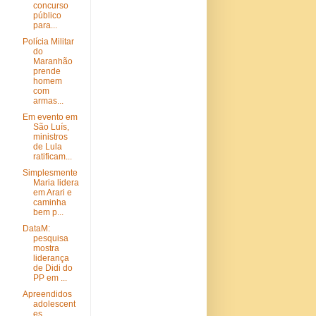
concurso
público
para...
Polícia Militar
do
Maranhão
prende
homem
com
armas...
Em evento em
São Luís,
ministros
de Lula
ratificam...
Simplesmente
Maria lidera
em Arari e
caminha
bem p...
DataM:
pesquisa
mostra
liderança
de Didi do
PP em ...
Apreendidos
adolescent
es