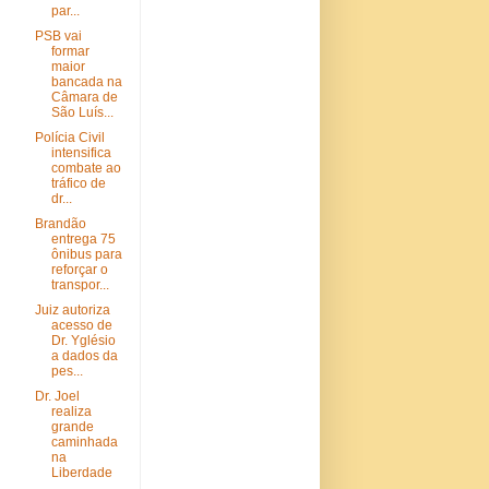
par...
PSB vai
formar
maior
bancada na
Câmara de
São Luís...
Polícia Civil
intensifica
combate ao
tráfico de
dr...
Brandão
entrega 75
ônibus para
reforçar o
transpor...
Juiz autoriza
acesso de
Dr. Yglésio
a dados da
pes...
Dr. Joel
realiza
grande
caminhada
na
Liberdade