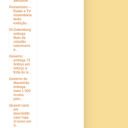
atendime...
Pioneirismo –
Rádio e TV
Assembleia
farão
exibição...
Dr.Gutemberg
entrega
título de
cidadão
ludovicens
e...
Governo
entrega 75
ônibus em
reforço à
frota do si...
Governo do
Maranhão
entrega
mais 1.500
óculos
pelo...
Quaest cairá
em
descrédito
caso haja
2• turno em
S...