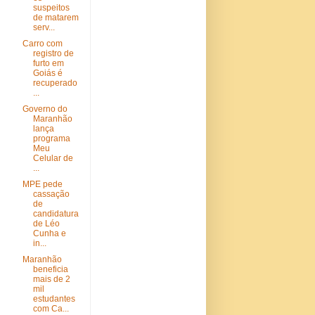
suspeitos
de matarem
serv...
Carro com
registro de
furto em
Goiás é
recuperado
...
Governo do
Maranhão
lança
programa
Meu
Celular de
...
MPE pede
cassação
de
candidatura
de Léo
Cunha e
in...
Maranhão
beneficia
mais de 2
mil
estudantes
com Ca...