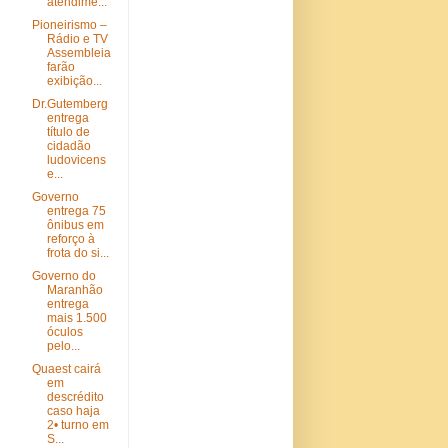
atendime...
Pioneirismo –
Rádio e TV
Assembleia
farão
exibição...
Dr.Gutemberg
entrega
título de
cidadão
ludovicens
e...
Governo
entrega 75
ônibus em
reforço à
frota do si...
Governo do
Maranhão
entrega
mais 1.500
óculos
pelo...
Quaest cairá
em
descrédito
caso haja
2• turno em
S...