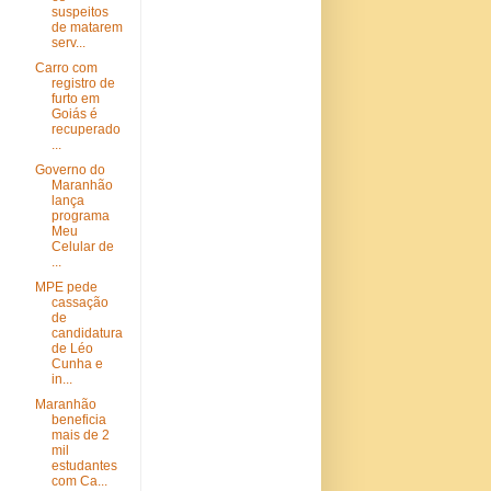
suspeitos
de matarem
serv...
Carro com
registro de
furto em
Goiás é
recuperado
...
Governo do
Maranhão
lança
programa
Meu
Celular de
...
MPE pede
cassação
de
candidatura
de Léo
Cunha e
in...
Maranhão
beneficia
mais de 2
mil
estudantes
com Ca...