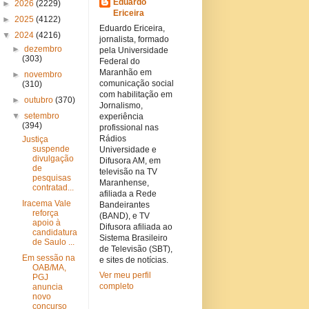
Eduardo
►
2026
(2229)
Ericeira
►
2025
(4122)
Eduardo Ericeira,
▼
2024
(4216)
jornalista, formado
►
dezembro
pela Universidade
(303)
Federal do
Maranhão em
►
novembro
comunicação social
(310)
com habilitação em
►
outubro
(370)
Jornalismo,
▼
setembro
experiência
(394)
profissional nas
Rádios
Justiça
suspende
Universidade e
divulgação
Difusora AM, em
de
televisão na TV
pesquisas
Maranhense,
contratad...
afiliada a Rede
Iracema Vale
Bandeirantes
reforça
(BAND), e TV
apoio à
Difusora afiliada ao
candidatura
Sistema Brasileiro
de Saulo ...
de Televisão (SBT),
Em sessão na
e sites de notícias.
OAB/MA,
Ver meu perfil
PGJ
completo
anuncia
novo
concurso