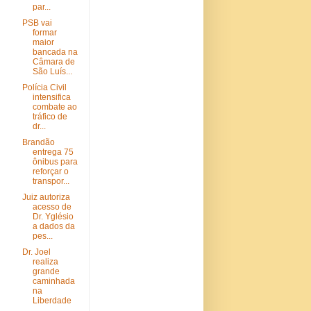
par...
PSB vai
formar
maior
bancada na
Câmara de
São Luís...
Polícia Civil
intensifica
combate ao
tráfico de
dr...
Brandão
entrega 75
ônibus para
reforçar o
transpor...
Juiz autoriza
acesso de
Dr. Yglésio
a dados da
pes...
Dr. Joel
realiza
grande
caminhada
na
Liberdade