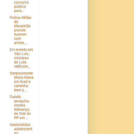
concurso
público
para...
Polícia Militar
do
Maranhão
prende
homem
com
armas...
Em evento em
São Luís,
ministros
de Lula
ratificam...
Simplesmente
Maria lidera
em Arari e
caminha
bem p...
DataM:
pesquisa
mostra
liderança
de Didi do
PP em ...
Apreendidos
adolescent
es