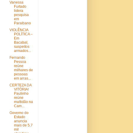
Vanessa
Furtado
lidera
pesquisa
em
Paraibano
VIOLÊNCIA
POLÍTICA –
Em
Bacabal,
suspeitos
armados...
Fernando
Pessoa
reúne
milhares de
pessoas
em arras...
CERTEZA DA
VITÓRIA!
Paulinho
reúne
multidão na
Cam...
Governo do
Estado
anuncia
mais de 5,7
mil