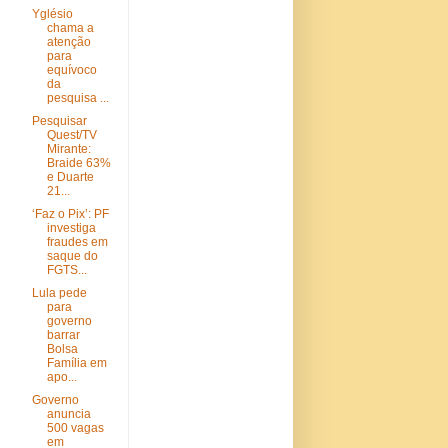
Yglésio
chama a
atenção
para
equívoco
da
pesquisa ...
Pesquisar
Quest/TV
Mirante:
Braide 63%
e Duarte
21...
‘Faz o Pix’: PF
investiga
fraudes em
saque do
FGTS...
Lula pede
para
governo
barrar
Bolsa
Família em
apo...
Governo
anuncia
500 vagas
em