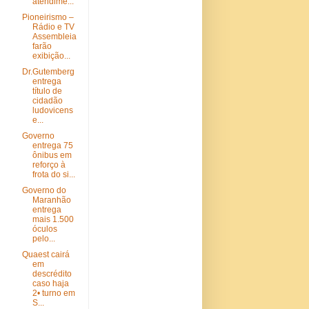
atendime...
Pioneirismo –
Rádio e TV
Assembleia
farão
exibição...
Dr.Gutemberg
entrega
título de
cidadão
ludovicens
e...
Governo
entrega 75
ônibus em
reforço à
frota do si...
Governo do
Maranhão
entrega
mais 1.500
óculos
pelo...
Quaest cairá
em
descrédito
caso haja
2• turno em
S...