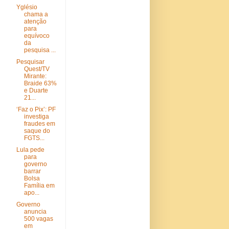
Yglésio
chama a
atenção
para
equívoco
da
pesquisa ...
Pesquisar
Quest/TV
Mirante:
Braide 63%
e Duarte
21...
‘Faz o Pix’: PF
investiga
fraudes em
saque do
FGTS...
Lula pede
para
governo
barrar
Bolsa
Família em
apo...
Governo
anuncia
500 vagas
em