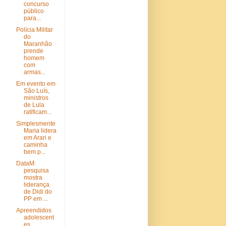
concurso
público
para...
Polícia Militar
do
Maranhão
prende
homem
com
armas...
Em evento em
São Luís,
ministros
de Lula
ratificam...
Simplesmente
Maria lidera
em Arari e
caminha
bem p...
DataM:
pesquisa
mostra
liderança
de Didi do
PP em ...
Apreendidos
adolescent
es