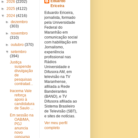
Eduardo
►
2026
(2202)
Ericeira
►
2025
(4122)
Eduardo Ericeira,
▼
2024
(4216)
jornalista, formado
►
dezembro
pela Universidade
(303)
Federal do
Maranhão em
►
novembro
comunicação social
(310)
com habilitação em
►
outubro
(370)
Jornalismo,
▼
setembro
experiência
(394)
profissional nas
Rádios
Justiça
suspende
Universidade e
divulgação
Difusora AM, em
de
televisão na TV
pesquisas
Maranhense,
contratad...
afiliada a Rede
Iracema Vale
Bandeirantes
reforça
(BAND), e TV
apoio à
Difusora afiliada ao
candidatura
Sistema Brasileiro
de Saulo ...
de Televisão (SBT),
Em sessão na
e sites de notícias.
OAB/MA,
Ver meu perfil
PGJ
completo
anuncia
novo
concurso