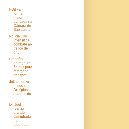
par...
PSB vai
formar
maior
bancada na
Câmara de
São Luís...
Polícia Civil
intensifica
combate ao
tráfico de
dr...
Brandão
entrega 75
ônibus para
reforçar o
transpor...
Juiz autoriza
acesso de
Dr. Yglésio
a dados da
pes...
Dr. Joel
realiza
grande
caminhada
na
Liberdade