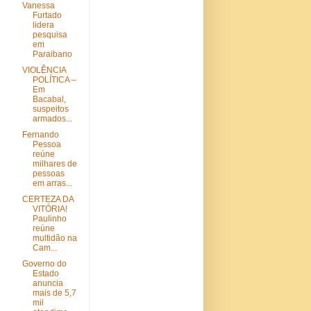
Vanessa
Furtado
lidera
pesquisa
em
Paraibano
VIOLÊNCIA
POLÍTICA –
Em
Bacabal,
suspeitos
armados...
Fernando
Pessoa
reúne
milhares de
pessoas
em arras...
CERTEZA DA
VITÓRIA!
Paulinho
reúne
multidão na
Cam...
Governo do
Estado
anuncia
mais de 5,7
mil