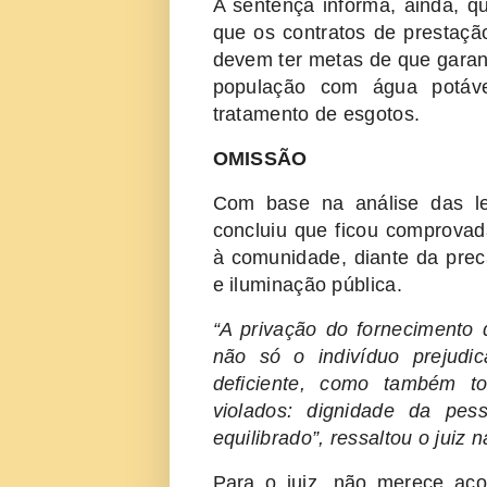
A sentença informa, ainda, 
que os contratos de prestaçã
devem ter metas de que garan
população com água potáv
tratamento de esgotos.
OMISSÃO
Com base na análise das le
concluiu que ficou comprovad
à comunidade, diante da prec
e iluminação pública.
“A privação do fornecimento d
não só o indivíduo prejudic
deficiente, como também tod
violados: dignidade da pe
equilibrado”, ressaltou o juiz 
Para o juiz, não merece ac