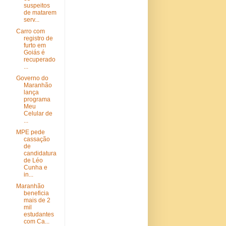
suspeitos
de matarem
serv...
Carro com
registro de
furto em
Goiás é
recuperado
...
Governo do
Maranhão
lança
programa
Meu
Celular de
...
MPE pede
cassação
de
candidatura
de Léo
Cunha e
in...
Maranhão
beneficia
mais de 2
mil
estudantes
com Ca...