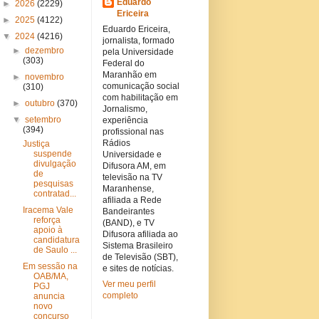
Eduardo
►
2026
(2229)
Ericeira
►
2025
(4122)
Eduardo Ericeira,
▼
2024
(4216)
jornalista, formado
►
dezembro
pela Universidade
(303)
Federal do
Maranhão em
►
novembro
comunicação social
(310)
com habilitação em
►
outubro
(370)
Jornalismo,
▼
setembro
experiência
(394)
profissional nas
Rádios
Justiça
suspende
Universidade e
divulgação
Difusora AM, em
de
televisão na TV
pesquisas
Maranhense,
contratad...
afiliada a Rede
Iracema Vale
Bandeirantes
reforça
(BAND), e TV
apoio à
Difusora afiliada ao
candidatura
Sistema Brasileiro
de Saulo ...
de Televisão (SBT),
Em sessão na
e sites de notícias.
OAB/MA,
Ver meu perfil
PGJ
completo
anuncia
novo
concurso