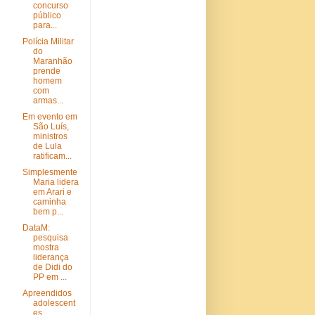
concurso
público
para...
Polícia Militar
do
Maranhão
prende
homem
com
armas...
Em evento em
São Luís,
ministros
de Lula
ratificam...
Simplesmente
Maria lidera
em Arari e
caminha
bem p...
DataM:
pesquisa
mostra
liderança
de Didi do
PP em ...
Apreendidos
adolescent
es