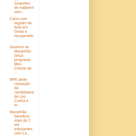
suspeitos
de matarem
serv...
Carro com
registro de
furto em
Goiás é
recuperado
...
Governo do
Maranhão
lança
programa
Meu
Celular de
...
MPE pede
cassação
de
candidatura
de Léo
Cunha e
in...
Maranhão
beneficia
mais de 2
mil
estudantes
com Ca...