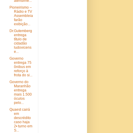
atendime...
Pioneirismo –
Rádio e TV
Assembleia
farão
exibição...
Dr.Gutemberg
entrega
título de
cidadão
ludovicens
e...
Governo
entrega 75
ônibus em
reforço à
frota do si...
Governo do
Maranhão
entrega
mais 1.500
óculos
pelo...
Quaest cairá
em
descrédito
caso haja
2• turno em
S...