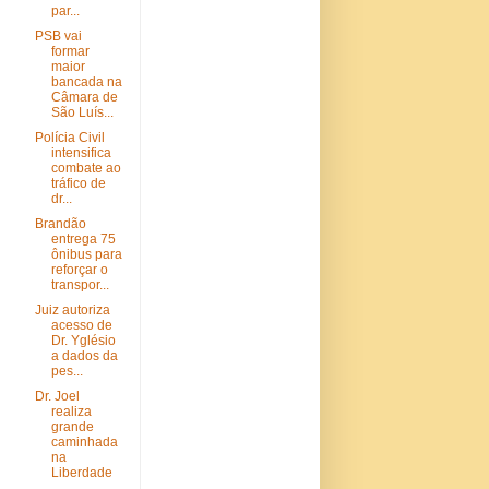
par...
PSB vai
formar
maior
bancada na
Câmara de
São Luís...
Polícia Civil
intensifica
combate ao
tráfico de
dr...
Brandão
entrega 75
ônibus para
reforçar o
transpor...
Juiz autoriza
acesso de
Dr. Yglésio
a dados da
pes...
Dr. Joel
realiza
grande
caminhada
na
Liberdade