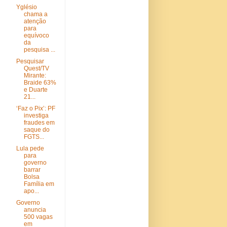
Yglésio
chama a
atenção
para
equívoco
da
pesquisa ...
Pesquisar
Quest/TV
Mirante:
Braide 63%
e Duarte
21...
‘Faz o Pix’: PF
investiga
fraudes em
saque do
FGTS...
Lula pede
para
governo
barrar
Bolsa
Família em
apo...
Governo
anuncia
500 vagas
em