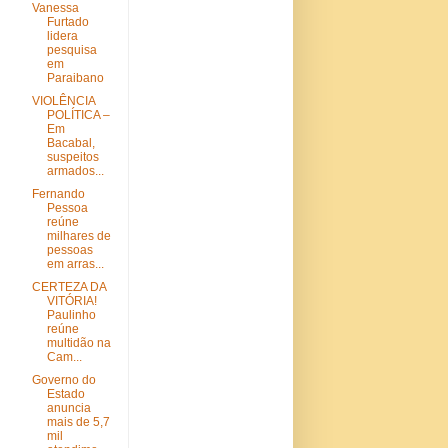
Vanessa
Furtado
lidera
pesquisa
em
Paraibano
VIOLÊNCIA
POLÍTICA –
Em
Bacabal,
suspeitos
armados...
Fernando
Pessoa
reúne
milhares de
pessoas
em arras...
CERTEZA DA
VITÓRIA!
Paulinho
reúne
multidão na
Cam...
Governo do
Estado
anuncia
mais de 5,7
mil