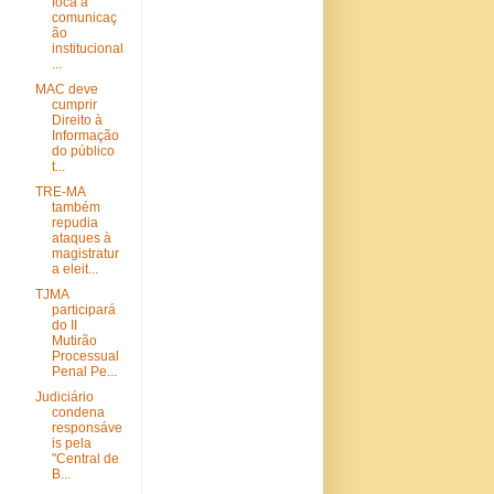
foca a
comunicaç
ão
institucional
...
MAC deve
cumprir
Direito à
Informação
do público
t...
TRE-MA
também
repudia
ataques à
magistratur
a eleit...
TJMA
participará
do II
Mutirão
Processual
Penal Pe...
Judiciário
condena
responsáve
is pela
"Central de
B...