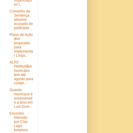
organizaçõ
es t...
Conselho de
Sentença
absolve
acusado de
participar...
Plano de Ação
têm
propostas
para
implementa
r Lingu...
ALTO
PARNAÍBA:
município
tem até
agosto para
compr...
Guarda
municipal é
assassinad
o a tiros em
Luís Dom...
Encontro
liderado
por Clay
Lago
fortalece