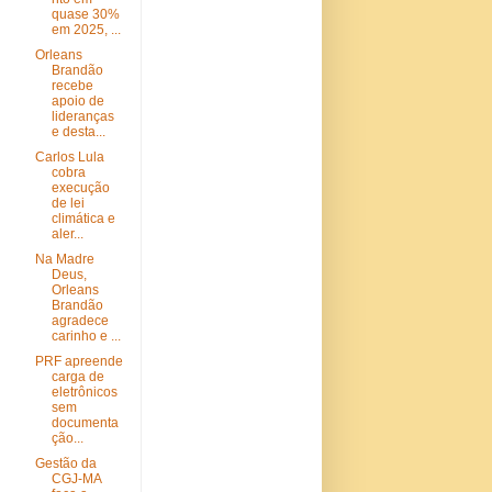
quase 30%
em 2025, ...
Orleans
Brandão
recebe
apoio de
lideranças
e desta...
Carlos Lula
cobra
execução
de lei
climática e
aler...
Na Madre
Deus,
Orleans
Brandão
agradece
carinho e ...
PRF apreende
carga de
eletrônicos
sem
documenta
ção...
Gestão da
CGJ-MA