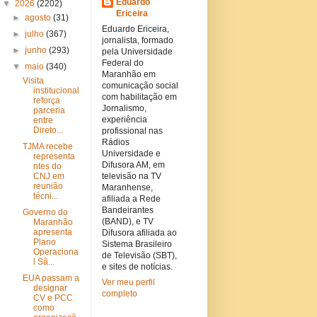
Eduardo
▼
2026
(2202)
Ericeira
►
agosto
(31)
Eduardo Ericeira,
►
julho
(367)
jornalista, formado
►
junho
(293)
pela Universidade
Federal do
▼
maio
(340)
Maranhão em
Visita
comunicação social
institucional
com habilitação em
reforça
Jornalismo,
parceria
experiência
entre
Direto...
profissional nas
Rádios
TJMA recebe
Universidade e
representa
Difusora AM, em
ntes do
CNJ em
televisão na TV
reunião
Maranhense,
técni...
afiliada a Rede
Bandeirantes
Governo do
(BAND), e TV
Maranhão
apresenta
Difusora afiliada ao
Plano
Sistema Brasileiro
Operaciona
de Televisão (SBT),
l Sã...
e sites de notícias.
EUA passam a
Ver meu perfil
designar
completo
CV e PCC
como