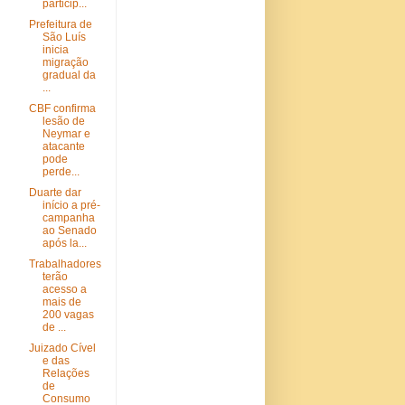
particip...
Prefeitura de
São Luís
inicia
migração
gradual da
...
CBF confirma
lesão de
Neymar e
atacante
pode
perde...
Duarte dar
início a pré-
campanha
ao Senado
após la...
Trabalhadores
terão
acesso a
mais de
200 vagas
de ...
Juizado Cível
e das
Relações
de
Consumo