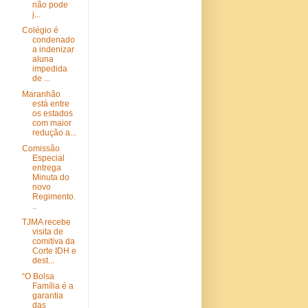
não pode
j...
Colégio é
condenado
a indenizar
aluna
impedida
de ...
Maranhão
está entre
os estados
com maior
redução a...
Comissão
Especial
entrega
Minuta do
novo
Regimento.
..
TJMA recebe
visita de
comitiva da
Corte IDH e
dest...
“O Bolsa
Família é a
garantia
das