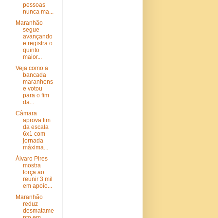
pessoas
nunca ma...
Maranhão
segue
avançando
e registra o
quinto
maior...
Veja como a
bancada
maranhens
e votou
para o fim
da...
Câmara
aprova fim
da escala
6x1 com
jornada
máxima...
Álvaro Pires
mostra
força ao
reunir 3 mil
em apoio...
Maranhão
reduz
desmatame
nto em