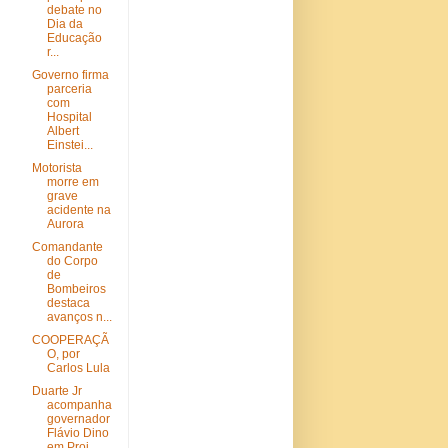
debate no
Dia da
Educação
r...
Governo firma
parceria
com
Hospital
Albert
Einstei...
Motorista
morre em
grave
acidente na
Aurora
Comandante
do Corpo
de
Bombeiros
destaca
avanços n...
COOPERAÇÃ
O, por
Carlos Lula
Duarte Jr
acompanha
governador
Flávio Dino
em Proj...