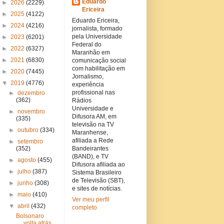
Eduardo
►
2026
(2229)
Ericeira
►
2025
(4122)
Eduardo Ericeira,
►
2024
(4216)
jornalista, formado
pela Universidade
►
2023
(6201)
Federal do
►
2022
(6327)
Maranhão em
►
2021
(6830)
comunicação social
com habilitação em
►
2020
(7445)
Jornalismo,
▼
2019
(4776)
experiência
profissional nas
►
dezembro
(362)
Rádios
Universidade e
►
novembro
Difusora AM, em
(335)
televisão na TV
►
outubro
(334)
Maranhense,
afiliada a Rede
►
setembro
(352)
Bandeirantes
(BAND), e TV
►
agosto
(455)
Difusora afiliada ao
►
julho
(387)
Sistema Brasileiro
de Televisão (SBT),
►
junho
(308)
e sites de notícias.
►
maio
(410)
Ver meu perfil
▼
abril
(432)
completo
Bolsonaro
volta atrás