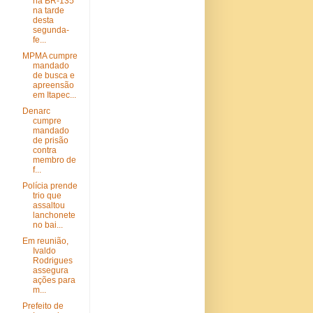
na BR-135
na tarde
desta
segunda-
fe...
MPMA cumpre
mandado
de busca e
apreensão
em Itapec...
Denarc
cumpre
mandado
de prisão
contra
membro de
f...
Polícia prende
trio que
assaltou
lanchonete
no bai...
Em reunião,
Ivaldo
Rodrigues
assegura
ações para
m...
Prefeito de