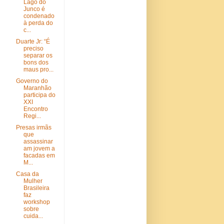
Lago do
Junco é
condenado
à perda do
c...
Duarte Jr: “É
preciso
separar os
bons dos
maus pro...
Governo do
Maranhão
participa do
XXI
Encontro
Regi...
Presas irmãs
que
assassinar
am jovem a
facadas em
M...
Casa da
Mulher
Brasileira
faz
workshop
sobre
cuida...