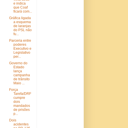
e indica
que Coaf
ficará com...
Gráfica ligada
a esquema
de laranjas
do PSL não
fu...
Parceria entre
poderes
Executivo e
Legislativo
per...
Governo do
Estado
lança
campanha
de trânsito
Maio ...
Força
Tarefa/DRF
cumpre
dois
mandados
de prisões
p...
Dois
acidentes