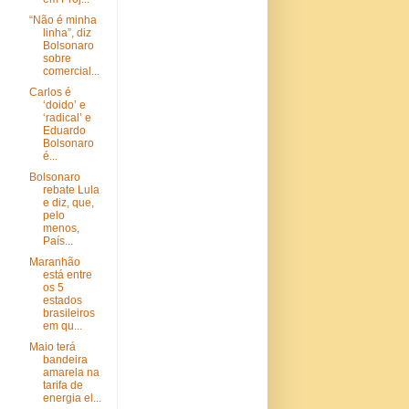
“Não é minha
linha”, diz
Bolsonaro
sobre
comercial...
Carlos é
‘doido’ e
‘radical’ e
Eduardo
Bolsonaro
é...
Bolsonaro
rebate Lula
e diz, que,
pelo
menos,
País...
Maranhão
está entre
os 5
estados
brasileiros
em qu...
Maio terá
bandeira
amarela na
tarifa de
energia el...