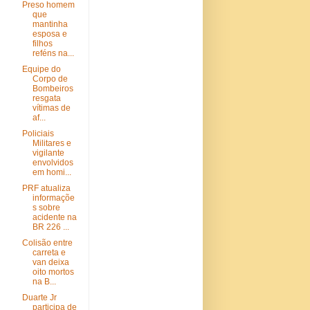
Preso homem
que
mantinha
esposa e
filhos
reféns na...
Equipe do
Corpo de
Bombeiros
resgata
vítimas de
af...
Policiais
Militares e
vigilante
envolvidos
em homi...
PRF atualiza
informaçõe
s sobre
acidente na
BR 226 ...
Colisão entre
carreta e
van deixa
oito mortos
na B...
Duarte Jr
participa de