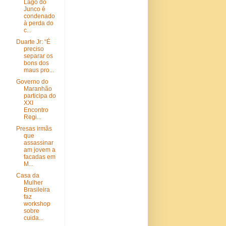
Lago do
Junco é
condenado
à perda do
c...
Duarte Jr: “É
preciso
separar os
bons dos
maus pro...
Governo do
Maranhão
participa do
XXI
Encontro
Regi...
Presas irmãs
que
assassinar
am jovem a
facadas em
M...
Casa da
Mulher
Brasileira
faz
workshop
sobre
cuida...