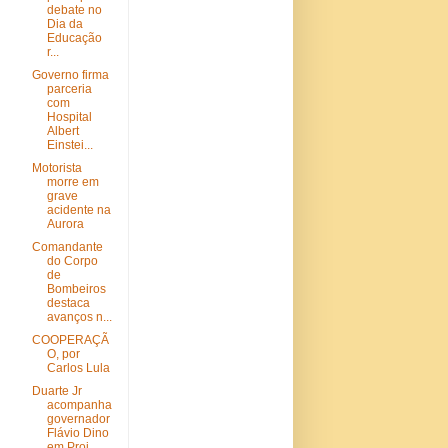
debate no
Dia da
Educação
r...
Governo firma
parceria
com
Hospital
Albert
Einstei...
Motorista
morre em
grave
acidente na
Aurora
Comandante
do Corpo
de
Bombeiros
destaca
avanços n...
COOPERAÇÃ
O, por
Carlos Lula
Duarte Jr
acompanha
governador
Flávio Dino
em Proj...