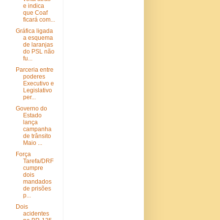
e indica
que Coaf
ficará com...
Gráfica ligada
a esquema
de laranjas
do PSL não
fu...
Parceria entre
poderes
Executivo e
Legislativo
per...
Governo do
Estado
lança
campanha
de trânsito
Maio ...
Força
Tarefa/DRF
cumpre
dois
mandados
de prisões
p...
Dois
acidentes