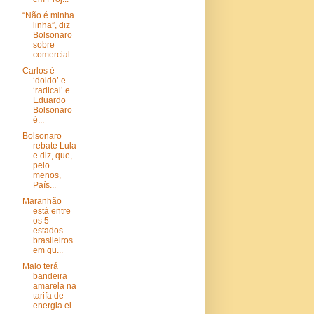
“Não é minha
linha”, diz
Bolsonaro
sobre
comercial...
Carlos é
‘doido’ e
‘radical’ e
Eduardo
Bolsonaro
é...
Bolsonaro
rebate Lula
e diz, que,
pelo
menos,
País...
Maranhão
está entre
os 5
estados
brasileiros
em qu...
Maio terá
bandeira
amarela na
tarifa de
energia el...