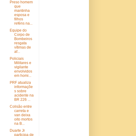
Preso homem
que
mantinha
esposa e
filhos
reféns na...
Equipe do
Corpo de
Bombeiros
resgata
vítimas de
af...
Policiais
Militares e
vigilante
envolvidos
em homi...
PRF atualiza
informaçõe
s sobre
acidente na
BR 226 ...
Colisão entre
carreta e
van deixa
oito mortos
na B...
Duarte Jr
participa de