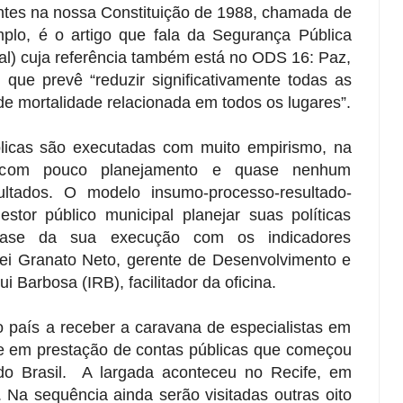
entes na nossa Constituição de 1988, chamada de
plo, é o artigo que fala da Segurança Pública
ral) cuja referência também está no ODS 16: Paz,
, que prevê “reduzir significativamente todas as
de mortalidade relacionada em todos os lugares”.
úblicas são executadas com muito empirismo, na
, com pouco planejamento e quase nenhum
ltados. O modelo insumo-processo-resultado-
stor público municipal planejar suas políticas
 fase da sua execução com os indicadores
Nei Granato Neto, gerente de Desenvolvimento e
ui Barbosa (IRB), facilitador da oficina.
o país a receber a caravana de especialistas em
e em prestação de contas públicas que começou
 do Brasil. A largada aconteceu no Recife, em
 Na sequência ainda serão visitadas outras oito