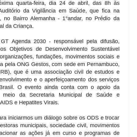
xima quarta-feira, dia 24 de abril, das 8h às
uditório da Vigilância em Saúde, que fica na
, no Bairro Alemanha - 1°andar, no Prédio da
l da Criança.
o GT Agenda 2030 - responsável pela difusão,
s Objetivos de Desenvolvimento Sustentável
organizações, fundações, movimentos sociais e
zada pela ONG Gestos, com sede em Pernambuco,
(IRB), que é uma associação civil de estudos e
nvolvimento e o aperfeiçoamento dos serviços
Brasil. O evento ainda conta com o apoio da
r meio da Secretaria Municipal de Saúde e
IDS e Hepatites Virais.
para iniciarmos um diálogo sobre os ODS e trocar
estoras municipais, sociedade civil, movimentos
lacionar as ações já em curso e programas de