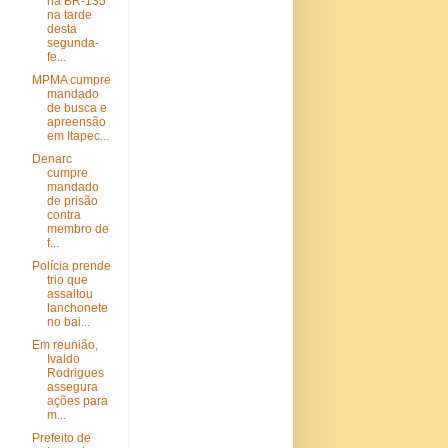
na BR-135
na tarde
desta
segunda-
fe...
MPMA cumpre
mandado
de busca e
apreensão
em Itapec...
Denarc
cumpre
mandado
de prisão
contra
membro de
f...
Polícia prende
trio que
assaltou
lanchonete
no bai...
Em reunião,
Ivaldo
Rodrigues
assegura
ações para
m...
Prefeito de