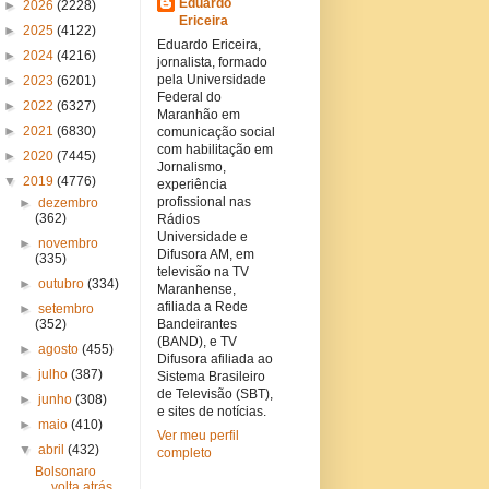
Eduardo
►
2026
(2228)
Ericeira
►
2025
(4122)
Eduardo Ericeira,
►
2024
(4216)
jornalista, formado
pela Universidade
►
2023
(6201)
Federal do
►
2022
(6327)
Maranhão em
►
2021
(6830)
comunicação social
com habilitação em
►
2020
(7445)
Jornalismo,
▼
2019
(4776)
experiência
profissional nas
►
dezembro
(362)
Rádios
Universidade e
►
novembro
Difusora AM, em
(335)
televisão na TV
►
outubro
(334)
Maranhense,
afiliada a Rede
►
setembro
(352)
Bandeirantes
(BAND), e TV
►
agosto
(455)
Difusora afiliada ao
►
julho
(387)
Sistema Brasileiro
de Televisão (SBT),
►
junho
(308)
e sites de notícias.
►
maio
(410)
Ver meu perfil
▼
abril
(432)
completo
Bolsonaro
volta atrás