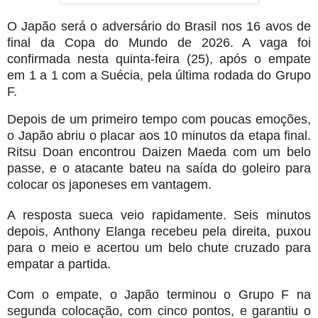
O 
Japão
 será o adversário do 
Brasil
 nos 16 avos de 
final da Copa do Mundo de 2026. A vaga foi 
confirmada nesta quinta-feira (25), após o empate 
em 1 a 1 com a 
Suécia
, pela última rodada do Grupo 
F.
Depois de um primeiro tempo com poucas emoções, 
o 
Japão 
abriu o placar aos 10 minutos da etapa final. 
Ritsu Doan
 encontrou 
Daizen Maeda
 com um belo 
passe, e o atacante bateu na saída do goleiro para 
colocar os japoneses em vantagem.
A resposta sueca veio rapidamente. Seis minutos 
depois, 
Anthony Elanga
 recebeu pela direita, puxou 
para o meio e acertou um belo chute cruzado para 
empatar a partida.
Com o empate, o 
Japão 
terminou o Grupo F na 
segunda colocação, com cinco pontos, e garantiu o 