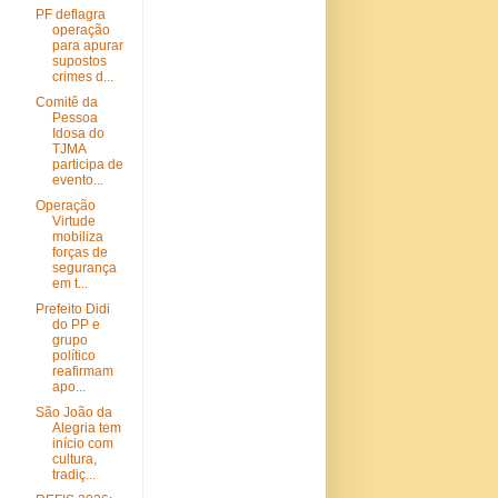
PF deflagra
operação
para apurar
supostos
crimes d...
Comitê da
Pessoa
Idosa do
TJMA
participa de
evento...
Operação
Virtude
mobiliza
forças de
segurança
em t...
Prefeito Didi
do PP e
grupo
político
reafirmam
apo...
São João da
Alegria tem
início com
cultura,
tradiç...