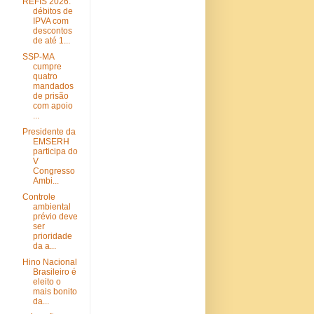
REFIS 2026:
débitos de
IPVA com
descontos
de até 1...
SSP-MA
cumpre
quatro
mandados
de prisão
com apoio
...
Presidente da
EMSERH
participa do
V
Congresso
Ambi...
Controle
ambiental
prévio deve
ser
prioridade
da a...
Hino Nacional
Brasileiro é
eleito o
mais bonito
da...