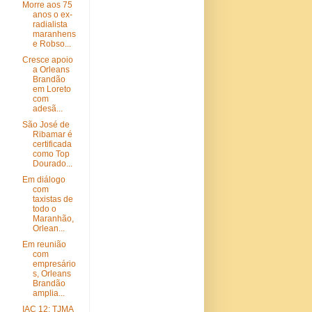
Morre aos 75
anos o ex-
radialista
maranhens
e Robso...
Cresce apoio
a Orleans
Brandão
em Loreto
com
adesã...
São José de
Ribamar é
certificada
como Top
Dourado...
Em diálogo
com
taxistas de
todo o
Maranhão,
Orlean...
Em reunião
com
empresário
s, Orleans
Brandão
amplia...
IAC 12: TJMA