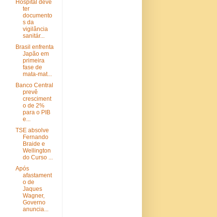
Hospital deve
ter
documento
s da
vigilância
sanitár...
Brasil enfrenta
Japão em
primeira
fase de
mata-mat...
Banco Central
prevê
cresciment
o de 2%
para o PIB
e...
TSE absolve
Fernando
Braide e
Wellington
do Curso ...
Após
afastament
o de
Jaques
Wagner,
Governo
anuncia...