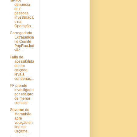
MPMA
denuncia
dez
pessoas
investigada
s na
Operação...
Corregedoria
Extrajudicia
l e Comitê
PopRuaJud
vão ...
Falta de
acessibilida
de em
calçada
leva à
condenaç...
PF prende
investigado
por estupro
de menor
cometid...
Governo do
Maranhão
abre
votação on-
line do
Orçame...