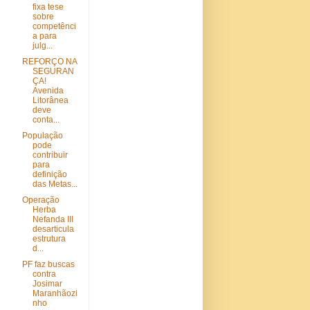
fixa tese
sobre
competênci
a para
julg...
REFORÇO NA
SEGURAN
ÇA!
Avenida
Litorânea
deve
conta...
População
pode
contribuir
para
definição
das Metas...
Operação
Herba
Nefanda III
desarticula
estrutura
d...
PF faz buscas
contra
Josimar
Maranhãozi
nho