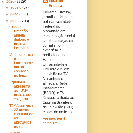
Eduardo
▼
2026
(2229)
Ericeira
►
agosto
(57)
Eduardo Ericeira,
►
julho
(368)
jornalista, formado
▼
junho
(293)
pela Universidade
Federal do
Orleans
Brandão
Maranhão em
amplia
comunicação social
diálogo e
com habilitação em
projeta
Jornalismo,
investime...
experiência
Veja como fica
profissional nas
o
Rádios
funcioname
Universidade e
nto do
Difusora AM, em
comércio
televisão na TV
no feri...
Maranhense,
Equatorial
afiliada a Rede
apresenta
Bandeirantes
ao TJMA
(BAND), e TV
projeto que
Difusora afiliada ao
vai gerar...
Sistema Brasileiro
TJMA convoca
de Televisão (SBT),
22 novos
e sites de notícias.
candidatos/
as
Ver meu perfil
aprovados
completo
no c...