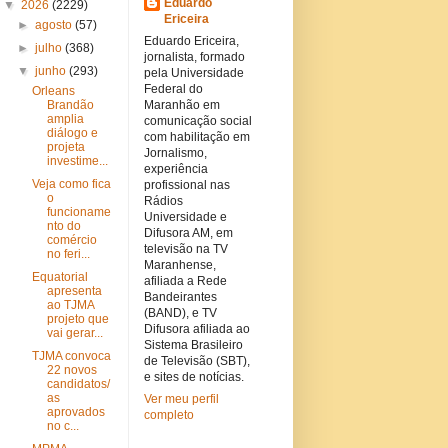
Eduardo
▼
2026
(2229)
Ericeira
►
agosto
(57)
Eduardo Ericeira,
►
julho
(368)
jornalista, formado
▼
junho
(293)
pela Universidade
Federal do
Orleans
Brandão
Maranhão em
amplia
comunicação social
diálogo e
com habilitação em
projeta
Jornalismo,
investime...
experiência
Veja como fica
profissional nas
o
Rádios
funcioname
Universidade e
nto do
Difusora AM, em
comércio
televisão na TV
no feri...
Maranhense,
Equatorial
afiliada a Rede
apresenta
Bandeirantes
ao TJMA
(BAND), e TV
projeto que
Difusora afiliada ao
vai gerar...
Sistema Brasileiro
TJMA convoca
de Televisão (SBT),
22 novos
e sites de notícias.
candidatos/
as
Ver meu perfil
aprovados
completo
no c...