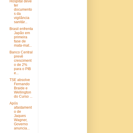
Hospital deve
ter
documento
s da
vigilância
sanitár...
Brasil enfrenta
Japão em
primeira
fase de
mata-mat...
Banco Central
prevê
cresciment
o de 2%
para o PIB
e...
TSE absolve
Fernando
Braide e
Wellington
do Curso ...
Após
afastament
o de
Jaques
Wagner,
Governo
anuncia...