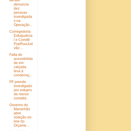
MPMA
denuncia
dez
pessoas
investigada
s na
Operação...
Corregedoria
Extrajudicia
l e Comitê
PopRuaJud
vão ...
Falta de
acessibilida
de em
calçada
leva à
condenaç...
PF prende
investigado
por estupro
de menor
cometid...
Governo do
Maranhão
abre
votação on-
line do
Orçame...