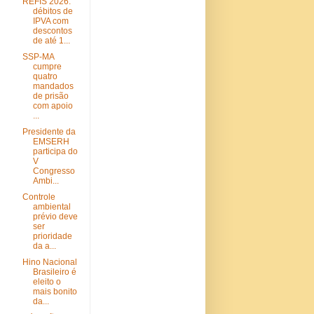
REFIS 2026:
débitos de
IPVA com
descontos
de até 1...
SSP-MA
cumpre
quatro
mandados
de prisão
com apoio
...
Presidente da
EMSERH
participa do
V
Congresso
Ambi...
Controle
ambiental
prévio deve
ser
prioridade
da a...
Hino Nacional
Brasileiro é
eleito o
mais bonito
da...