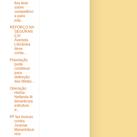
fixa tese
sobre
competênci
a para
julg...
REFORÇO NA
SEGURAN
ÇA!
Avenida
Litorânea
deve
conta...
População
pode
contribuir
para
definição
das Metas...
Operação
Herba
Nefanda III
desarticula
estrutura
d...
PF faz buscas
contra
Josimar
Maranhãozi
nho