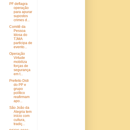
PF deflagra
operação
para apurar
supostos
crimes d...
Comitê da
Pessoa
Idosa do
TJMA
participa de
evento...
Operação
Virtude
mobiliza
forças de
segurança
em t...
Prefeito Didi
do PP e
grupo
político
reafirmam
apo...
São João da
Alegria tem
início com
cultura,
tradiç...