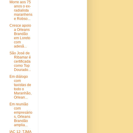
Morre aos 75
anos o ex-
radialista
maranhens
e Robso...
Cresce apoio
a Orleans
Brandão
em Loreto
com
adesã...
São José de
Ribamar é
certificada
como Top
Dourado...
Em diálogo
com
taxistas de
todo o
Maranhão,
Orlean...
Em reunião
com
empresário
s, Orleans
Brandão
amplia...
IAC 12: TJMA