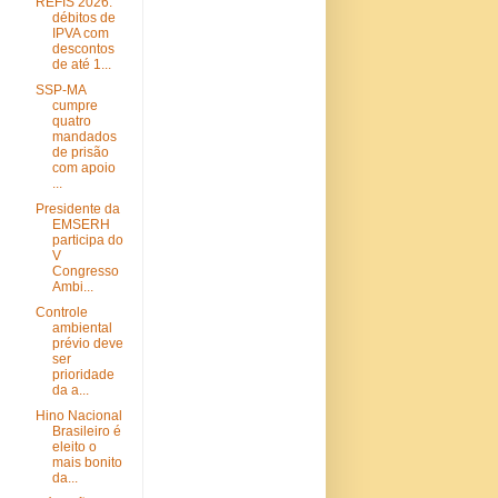
REFIS 2026:
débitos de
IPVA com
descontos
de até 1...
SSP-MA
cumpre
quatro
mandados
de prisão
com apoio
...
Presidente da
EMSERH
participa do
V
Congresso
Ambi...
Controle
ambiental
prévio deve
ser
prioridade
da a...
Hino Nacional
Brasileiro é
eleito o
mais bonito
da...