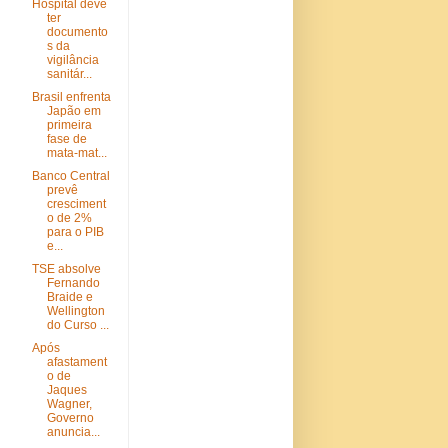
Hospital deve
ter
documento
s da
vigilância
sanitár...
Brasil enfrenta
Japão em
primeira
fase de
mata-mat...
Banco Central
prevê
cresciment
o de 2%
para o PIB
e...
TSE absolve
Fernando
Braide e
Wellington
do Curso ...
Após
afastament
o de
Jaques
Wagner,
Governo
anuncia...