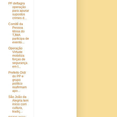
PF deflagra
operação
para apurar
supostos
crimes d...
Comitê da
Pessoa
Idosa do
TJMA
participa de
evento...
Operação
Virtude
mobiliza
forças de
segurança
em t...
Prefeito Didi
do PP e
grupo
político
reafirmam
apo...
São João da
Alegria tem
início com
cultura,
tradiç...