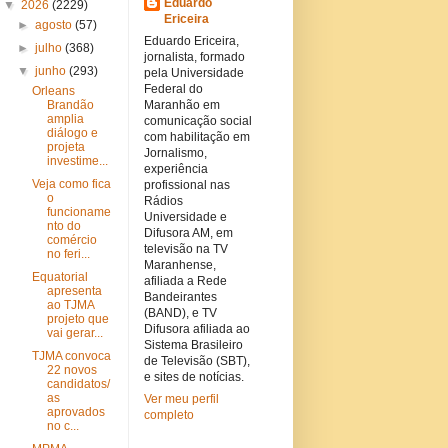
Eduardo
▼
2026
(2229)
Ericeira
►
agosto
(57)
Eduardo Ericeira,
►
julho
(368)
jornalista, formado
▼
junho
(293)
pela Universidade
Federal do
Orleans
Brandão
Maranhão em
amplia
comunicação social
diálogo e
com habilitação em
projeta
Jornalismo,
investime...
experiência
Veja como fica
profissional nas
o
Rádios
funcioname
Universidade e
nto do
Difusora AM, em
comércio
televisão na TV
no feri...
Maranhense,
Equatorial
afiliada a Rede
apresenta
Bandeirantes
ao TJMA
(BAND), e TV
projeto que
Difusora afiliada ao
vai gerar...
Sistema Brasileiro
TJMA convoca
de Televisão (SBT),
22 novos
e sites de notícias.
candidatos/
as
Ver meu perfil
aprovados
completo
no c...