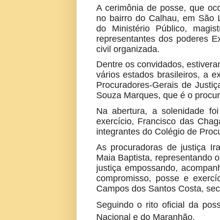
A cerimônia de posse, que oco
no bairro do Calhau, em São L
do Ministério Público, magist
representantes dos poderes Exe
civil organizada.
Dentre os convidados, estivera
vários estados brasileiros, a 
Procuradores-Gerais de Justi
Souza Marques, que é o procura
Na abertura, a solenidade fo
exercício, Francisco das Chag
integrantes do Colégio de Procu
As procuradoras de justiça
Ir
Maia Baptista, representando o
justiça empossando, acompanh
compromisso, posse e exercíci
Campos dos Santos Costa, secr
Seguindo o rito oficial da po
Nacional e do Maranhão.