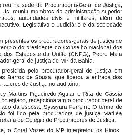
rreu na sede da Procuradoria-Geral de Justiça,
uís, reuniu membros da administração superior
rados, autoridades civis e militares, além de
cutivo, Legislativo e Judiciário e da sociedade
m presentes os procuradores-gerais de justiça de
exemplo do p
residente do Conselho Nacional dos
ça dos Estados e da União (CNPG), Pedro Maia
dor-geral de justiça do MP da Bahia.
i presidida pelo
procurador-geral de justiça em
as Barros de Sousa, que liderou a entrada dos
radores de Justiça no auditório.
acy Martins Figueiredo Aguiar e Rita de Cássia
 colegiado, recepcionaram o procurador-geral de
ado da esposa, Syssyara Ferreira.
O termo de
o foi lido pela procuradora de justiça Mariléa
etária do Colégio de Procuradores de Justiça.
sse, o Coral Vozes do MP interpretou os Hinos