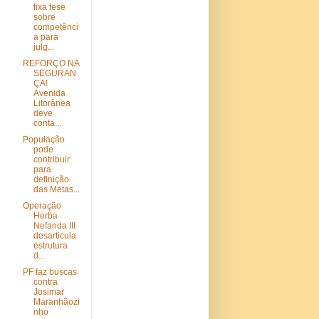
fixa tese
sobre
competênci
a para
julg...
REFORÇO NA
SEGURAN
ÇA!
Avenida
Litorânea
deve
conta...
População
pode
contribuir
para
definição
das Metas...
Operação
Herba
Nefanda III
desarticula
estrutura
d...
PF faz buscas
contra
Josimar
Maranhãozi
nho