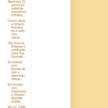
Morre aos 75
anos o ex-
radialista
maranhens
e Robso...
Cresce apoio
a Orleans
Brandão
em Loreto
com
adesã...
São José de
Ribamar é
certificada
como Top
Dourado...
Em diálogo
com
taxistas de
todo o
Maranhão,
Orlean...
Em reunião
com
empresário
s, Orleans
Brandão
amplia...
IAC 12: TJMA