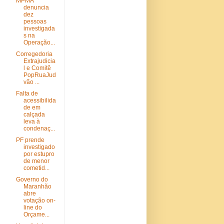
MPMA
denuncia
dez
pessoas
investigada
s na
Operação...
Corregedoria
Extrajudicia
l e Comitê
PopRuaJud
vão ...
Falta de
acessibilida
de em
calçada
leva à
condenaç...
PF prende
investigado
por estupro
de menor
cometid...
Governo do
Maranhão
abre
votação on-
line do
Orçame...