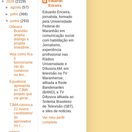
Eduardo
▼
2026
(2229)
Ericeira
►
agosto
(57)
Eduardo Ericeira,
►
julho
(368)
jornalista, formado
▼
junho
(293)
pela Universidade
Federal do
Orleans
Brandão
Maranhão em
amplia
comunicação social
diálogo e
com habilitação em
projeta
Jornalismo,
investime...
experiência
Veja como fica
profissional nas
o
Rádios
funcioname
Universidade e
nto do
Difusora AM, em
comércio
televisão na TV
no feri...
Maranhense,
Equatorial
afiliada a Rede
apresenta
Bandeirantes
ao TJMA
(BAND), e TV
projeto que
Difusora afiliada ao
vai gerar...
Sistema Brasileiro
TJMA convoca
de Televisão (SBT),
22 novos
e sites de notícias.
candidatos/
as
Ver meu perfil
aprovados
completo
no c...