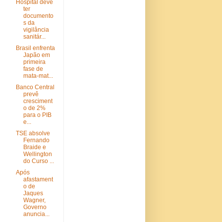
Hospital deve
ter
documento
s da
vigilância
sanitár...
Brasil enfrenta
Japão em
primeira
fase de
mata-mat...
Banco Central
prevê
cresciment
o de 2%
para o PIB
e...
TSE absolve
Fernando
Braide e
Wellington
do Curso ...
Após
afastament
o de
Jaques
Wagner,
Governo
anuncia...