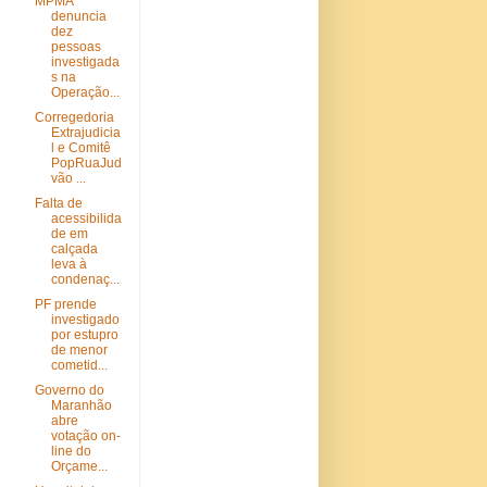
MPMA
denuncia
dez
pessoas
investigada
s na
Operação...
Corregedoria
Extrajudicia
l e Comitê
PopRuaJud
vão ...
Falta de
acessibilida
de em
calçada
leva à
condenaç...
PF prende
investigado
por estupro
de menor
cometid...
Governo do
Maranhão
abre
votação on-
line do
Orçame...