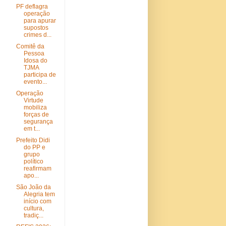
PF deflagra
operação
para apurar
supostos
crimes d...
Comitê da
Pessoa
Idosa do
TJMA
participa de
evento...
Operação
Virtude
mobiliza
forças de
segurança
em t...
Prefeito Didi
do PP e
grupo
político
reafirmam
apo...
São João da
Alegria tem
início com
cultura,
tradiç...