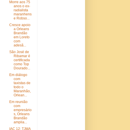
Morre aos 75
anos o ex-
radialista
maranhens
e Robso...
Cresce apoio
a Orleans
Brandão
em Loreto
com
adesã...
São José de
Ribamar é
certificada
como Top
Dourado...
Em diálogo
com
taxistas de
todo o
Maranhão,
Orlean...
Em reunião
com
empresário
s, Orleans
Brandão
amplia...
IAC 12: TJMA