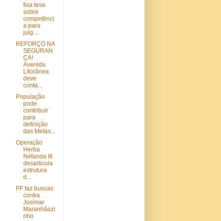
fixa tese
sobre
competênci
a para
julg...
REFORÇO NA
SEGURAN
ÇA!
Avenida
Litorânea
deve
conta...
População
pode
contribuir
para
definição
das Metas...
Operação
Herba
Nefanda III
desarticula
estrutura
d...
PF faz buscas
contra
Josimar
Maranhãozi
nho