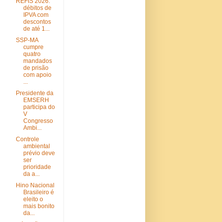
REFIS 2026:
débitos de
IPVA com
descontos
de até 1...
SSP-MA
cumpre
quatro
mandados
de prisão
com apoio
...
Presidente da
EMSERH
participa do
V
Congresso
Ambi...
Controle
ambiental
prévio deve
ser
prioridade
da a...
Hino Nacional
Brasileiro é
eleito o
mais bonito
da...