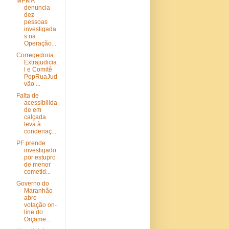
MPMA
denuncia
dez
pessoas
investigada
s na
Operação...
Corregedoria
Extrajudicia
l e Comitê
PopRuaJud
vão ...
Falta de
acessibilida
de em
calçada
leva à
condenaç...
PF prende
investigado
por estupro
de menor
cometid...
Governo do
Maranhão
abre
votação on-
line do
Orçame...