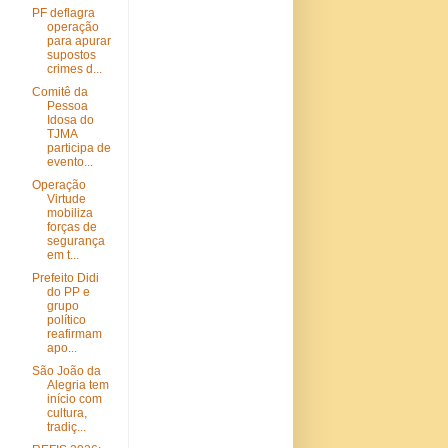
PF deflagra
operação
para apurar
supostos
crimes d...
Comitê da
Pessoa
Idosa do
TJMA
participa de
evento...
Operação
Virtude
mobiliza
forças de
segurança
em t...
Prefeito Didi
do PP e
grupo
político
reafirmam
apo...
São João da
Alegria tem
início com
cultura,
tradiç...