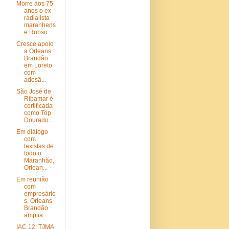
Morre aos 75
anos o ex-
radialista
maranhens
e Robso...
Cresce apoio
a Orleans
Brandão
em Loreto
com
adesã...
São José de
Ribamar é
certificada
como Top
Dourado...
Em diálogo
com
taxistas de
todo o
Maranhão,
Orlean...
Em reunião
com
empresário
s, Orleans
Brandão
amplia...
IAC 12: TJMA