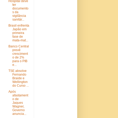
Hospital deve
ter
documento
s da
vigilância
sanitár...
Brasil enfrenta
Japão em
primeira
fase de
mata-mat...
Banco Central
prevê
cresciment
o de 2%
para o PIB
e...
TSE absolve
Fernando
Braide e
Wellington
do Curso ...
Após
afastament
o de
Jaques
Wagner,
Governo
anuncia...