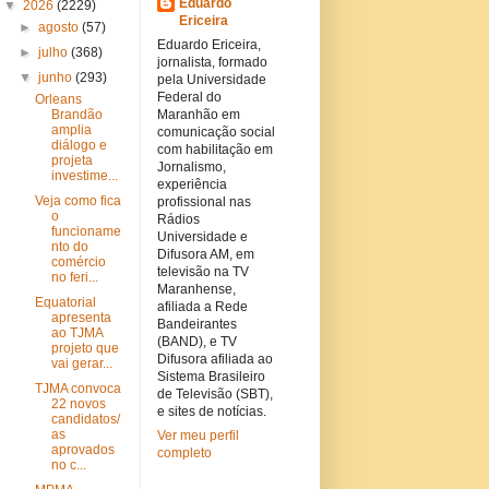
Eduardo
▼
2026
(2229)
Ericeira
►
agosto
(57)
Eduardo Ericeira,
►
julho
(368)
jornalista, formado
▼
junho
(293)
pela Universidade
Federal do
Orleans
Brandão
Maranhão em
amplia
comunicação social
diálogo e
com habilitação em
projeta
Jornalismo,
investime...
experiência
Veja como fica
profissional nas
o
Rádios
funcioname
Universidade e
nto do
Difusora AM, em
comércio
televisão na TV
no feri...
Maranhense,
Equatorial
afiliada a Rede
apresenta
Bandeirantes
ao TJMA
(BAND), e TV
projeto que
Difusora afiliada ao
vai gerar...
Sistema Brasileiro
TJMA convoca
de Televisão (SBT),
22 novos
e sites de notícias.
candidatos/
as
Ver meu perfil
aprovados
completo
no c...