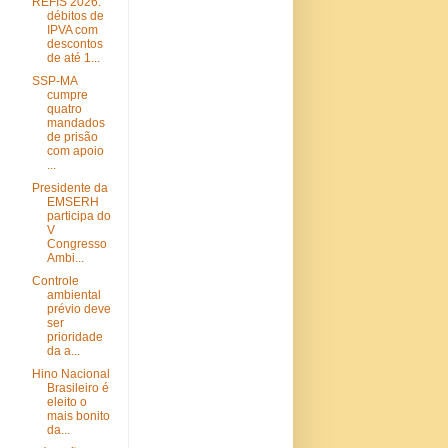
REFIS 2026:
débitos de
IPVA com
descontos
de até 1...
SSP-MA
cumpre
quatro
mandados
de prisão
com apoio
...
Presidente da
EMSERH
participa do
V
Congresso
Ambi...
Controle
ambiental
prévio deve
ser
prioridade
da a...
Hino Nacional
Brasileiro é
eleito o
mais bonito
da...