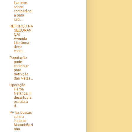
fixa tese
sobre
competênci
a para
julg...
REFORÇO NA
SEGURAN
ÇA!
Avenida
Litorânea
deve
conta...
População
pode
contribuir
para
definição
das Metas...
Operação
Herba
Nefanda III
desarticula
estrutura
d...
PF faz buscas
contra
Josimar
Maranhãozi
nho