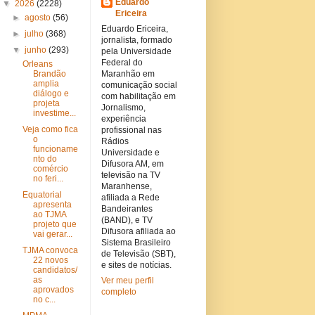
Eduardo
▼
2026
(2228)
Ericeira
►
agosto
(56)
Eduardo Ericeira,
►
julho
(368)
jornalista, formado
▼
junho
(293)
pela Universidade
Federal do
Orleans
Brandão
Maranhão em
amplia
comunicação social
diálogo e
com habilitação em
projeta
Jornalismo,
investime...
experiência
Veja como fica
profissional nas
o
Rádios
funcioname
Universidade e
nto do
Difusora AM, em
comércio
televisão na TV
no feri...
Maranhense,
Equatorial
afiliada a Rede
apresenta
Bandeirantes
ao TJMA
(BAND), e TV
projeto que
Difusora afiliada ao
vai gerar...
Sistema Brasileiro
TJMA convoca
de Televisão (SBT),
22 novos
e sites de notícias.
candidatos/
as
Ver meu perfil
aprovados
completo
no c...