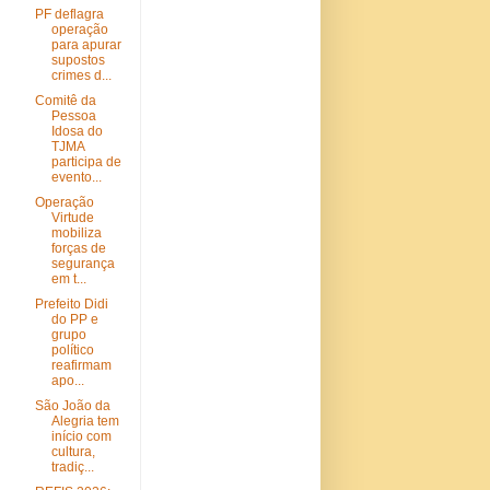
PF deflagra
operação
para apurar
supostos
crimes d...
Comitê da
Pessoa
Idosa do
TJMA
participa de
evento...
Operação
Virtude
mobiliza
forças de
segurança
em t...
Prefeito Didi
do PP e
grupo
político
reafirmam
apo...
São João da
Alegria tem
início com
cultura,
tradiç...