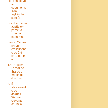
Hospital deve
ter
documento
s da
vigilância
sanitár...
Brasil enfrenta
Japão em
primeira
fase de
mata-mat...
Banco Central
prevê
cresciment
o de 2%
para o PIB
e...
TSE absolve
Fernando
Braide e
Wellington
do Curso ...
Após
afastament
o de
Jaques
Wagner,
Governo
anuncia...