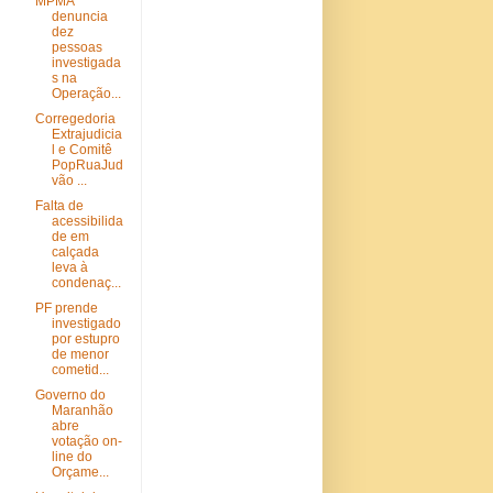
MPMA
denuncia
dez
pessoas
investigada
s na
Operação...
Corregedoria
Extrajudicia
l e Comitê
PopRuaJud
vão ...
Falta de
acessibilida
de em
calçada
leva à
condenaç...
PF prende
investigado
por estupro
de menor
cometid...
Governo do
Maranhão
abre
votação on-
line do
Orçame...