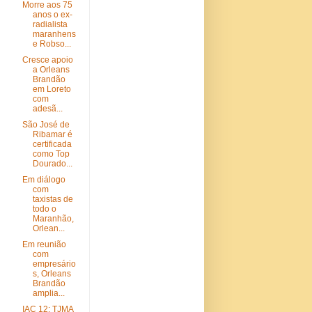
Morre aos 75
anos o ex-
radialista
maranhens
e Robso...
Cresce apoio
a Orleans
Brandão
em Loreto
com
adesã...
São José de
Ribamar é
certificada
como Top
Dourado...
Em diálogo
com
taxistas de
todo o
Maranhão,
Orlean...
Em reunião
com
empresário
s, Orleans
Brandão
amplia...
IAC 12: TJMA