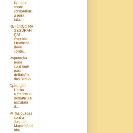
fixa tese
sobre
competênci
a para
julg...
REFORÇO NA
SEGURAN
ÇA!
Avenida
Litorânea
deve
conta...
População
pode
contribuir
para
definição
das Metas...
Operação
Herba
Nefanda III
desarticula
estrutura
d...
PF faz buscas
contra
Josimar
Maranhãozi
nho