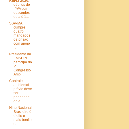
REFIS 2026:
débitos de
IPVA com
descontos
de até 1...
SSP-MA
cumpre
quatro
mandados
de prisão
com apoio
...
Presidente da
EMSERH
participa do
V
Congresso
Ambi...
Controle
ambiental
prévio deve
ser
prioridade
da a...
Hino Nacional
Brasileiro é
eleito o
mais bonito
da...