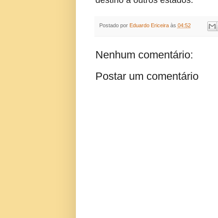
destino a outros estados.
Postado por
Eduardo Ericeira
às
04:52
Nenhum comentário:
Postar um comentário