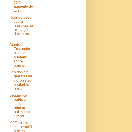
com
aumento de
tarif...
Rodrigo Lago
cobra
urgência na
execução
das obras
...
Comissão de
Educação
discute
relatório
sobre
obras...
Bebidas em
garrafas de
vidro estão
proibidas
em ci...
Segurança
pública
inicia
reforço
policial na
Grand...
MPF obtém
condenaçã
o de ex-