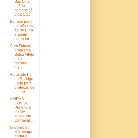
São Luís
define
composiçã
o da CCJ
Barroso pede
manifestaç
ão de Dino
e Zanin
sobre im...
Com Fufuca,
programa
Bolsa Atleta
bate
recorde
his...
Aprovado PL
de Rodrigo
Lago para
proteção de
mulhe...
AINDA A
COVID!
Prefeitura
do MA
suspende
Carnaval ...
Governo do
MA revoga
portaria