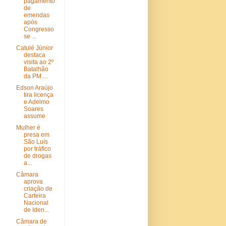
pagamento
de
emendas
após
Congresso
se ...
Catulé Júnior
destaca
visita ao 2º
Batalhão
da PM ...
Edson Araújo
tira licença
e Adelmo
Soares
assume
Mulher é
presa em
São Luís
por tráfico
de drogas
a...
Câmara
aprova
criação de
Carteira
Nacional
de Iden...
Câmara de