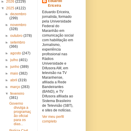
Eduardo
►
2026
(2229)
Ericeira
▼
2025
(4122)
Eduardo Ericeira,
►
dezembro
jornalista, formado
(299)
pela Universidade
►
novembro
Federal do
(328)
Maranhão em
comunicação social
►
outubro
(378)
com habilitação em
►
setembro
Jornalismo,
(366)
experiência
►
agosto
(247)
profissional nas
Rádios
►
julho
(401)
Universidade e
►
junho
(389)
Difusora AM, em
televisão na TV
►
maio
(382)
Maranhense,
►
abril
(319)
afiliada a Rede
►
março
(283)
Bandeirantes
(BAND), e TV
▼
fevereiro
Difusora afiliada ao
(381)
Sistema Brasileiro
Governo
de Televisão (SBT),
divulga a
e sites de notícias.
programaç
ão oficial
Ver meu perfil
para os
completo
dias...
Polícia Civil