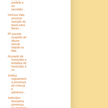
prefeito e
ex-
secretári...
Vinícius Vale
anuncia
isenção de
taxas para
feiran...
PF prende
suspeito de
abuso
sexual
infantil no
Mar...
Acusado de
homicídio e
tentativa de
homicídio é
co...
Justiça
regulament
a presença
de criança
e
adolesce...
Judiciário
disciplina
presença