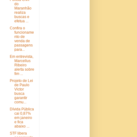
do
Maranhão
realiza
buscas e
efetua ...
Confira o
funcioname
nto de
venda de
passagens
para...
Em entrevista,
Marcellus
Ribeiro
alerta sobre
fim ...
Projeto de Lei
de Paulo
Victor
busca
garantir
comu...
Dívida Pública
cai 0,87%
em janeiro
e fica
abaixo ...
STF libera